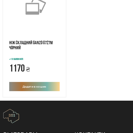
Ніж складний Ganzo G727M
чорний
В наявності
1170
₴
Додати в кошик