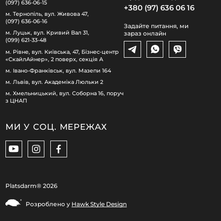
(097) 636-06-15
+380 (97) 636 06 16
м. Тернопіль, вул. Живова 47,
(097) 636-06-16
Задайте питання, ми
м. Луцьк, вул. Кривий Вал 31,
зараз онлайн
(099) 621-33-48
м. Рівне, вул. Київська, 47, Бізнес-центр
«СкайлАйнер», 2 поверх, секція А
м. Івано-Франківськ, вул. Мазепи 164
м. Львів, вул. Академіка Люльки 2
м. Хмельницький, вул. Соборна 16, поруч
з ЦНАП
МИ У СОЦ. МЕРЕЖАХ
Platsdarm®
2026
Розроблено у
Hawk Style Design