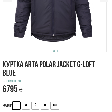
Куртка ARTA Polar Jacket G-Loft
Blue
В наявності
6795
₴
L
M
S
XL
XXL
Розмір