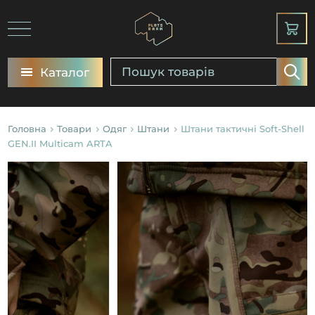
Каталог
Головна
Товари
Одяг
Штани
Штани тактичні Soft-Shell
GEN.II Multicam ARTA