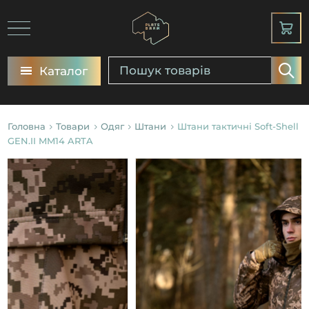
Каталог
Головна
Товари
Одяг
Штани
Штани тактичні Soft-Shell
GEN.II MM14 ARTA