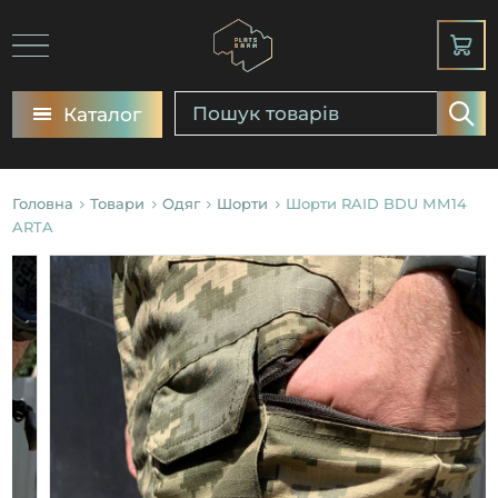
Каталог
Головна
Товари
Одяг
Шорти
Шорти RAID BDU ММ14
ARTA