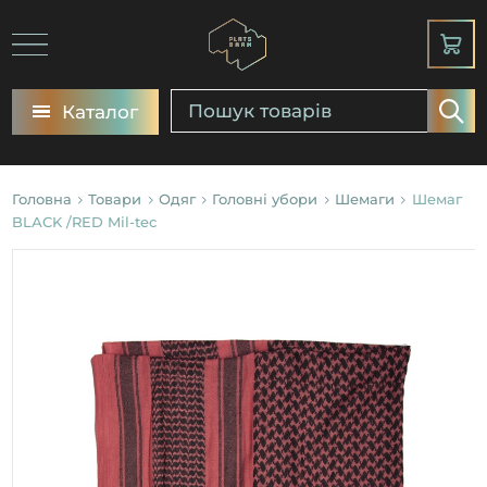
Каталог
Головна
Товари
Одяг
Головні убори
Шемаги
Шемаг
BLАCK /RED Mil-tec