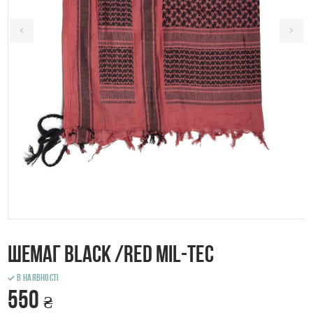
Шемаг BLАCK /RED Mil-tec
В наявності
550
₴