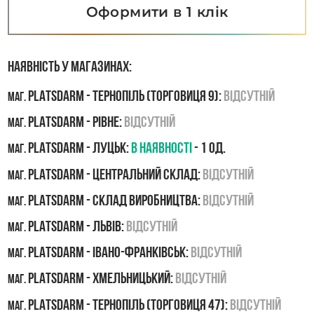
Оформити в 1 клік
Наявність у магазинах:
PLATSDARM - Тернопіль (Торговиця 9):
Відсутній
маг.
PLATSDARM - Рівне:
Відсутній
маг.
PLATSDARM - Луцьк:
В наявності
- 1 од.
маг.
PLATSDARM - Центральний склад:
Відсутній
маг.
PLATSDARM - Склад виробництва:
Відсутній
маг.
PLATSDARM - Львів:
Відсутній
маг.
PLATSDARM - Івано-Франківськ:
Відсутній
маг.
PLATSDARM - Хмельницький:
Відсутній
маг.
PLATSDARM - Тернопіль (Торговиця 47):
Відсутній
маг.