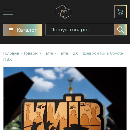
Каталог
Головна
Товари
Патчі
Патчі ПВХ
Шеврон Київ Coyote
ПВХ