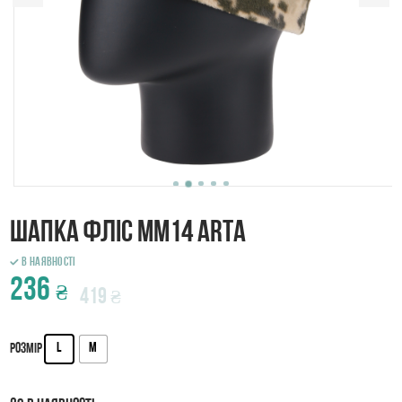
Шапка фліс MM14 ARTA
В наявності
236
₴
419
₴
L
M
Розмір