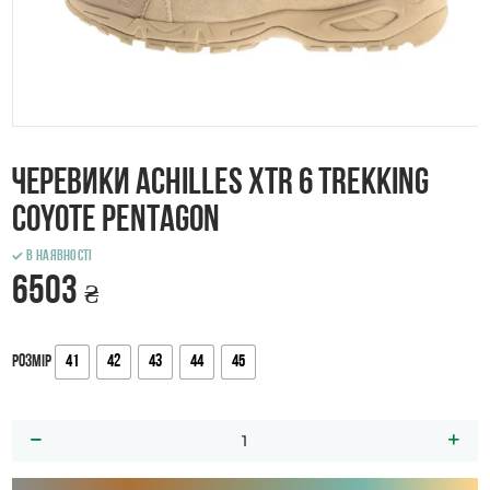
Черевики ACHILLES XTR 6 Trekking
Coyote Pentagon
В наявності
6503
₴
41
42
43
44
45
Розмір