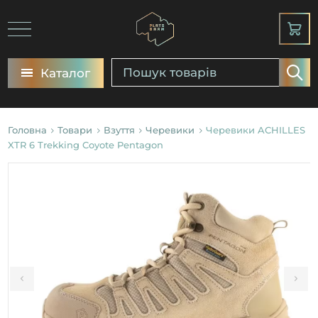
Каталог
Головна
Товари
Взуття
Черевики
Черевики ACHILLES
XTR 6 Trekking Coyote Pentagon