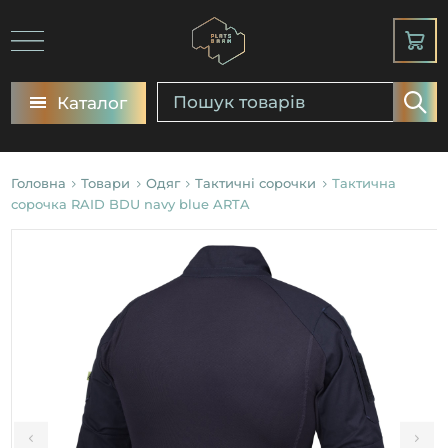
Каталог
Головна
Товари
Одяг
Тактичні сорочки
Тактична
сорочка RAID BDU navy blue ARTA