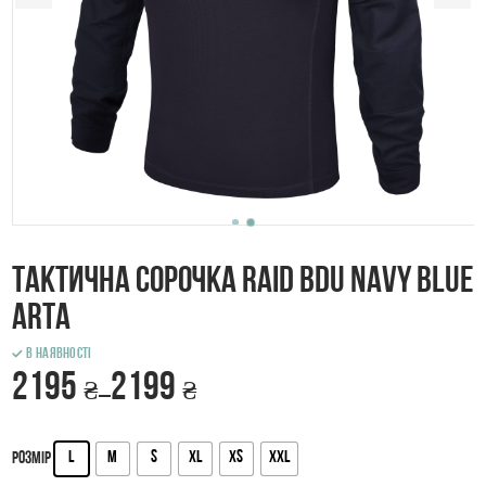
Тактична сорочка RAID BDU navy blue
ARTA
В наявності
2195
2199
₴
₴
–
L
M
S
XL
XS
XXL
Розмір