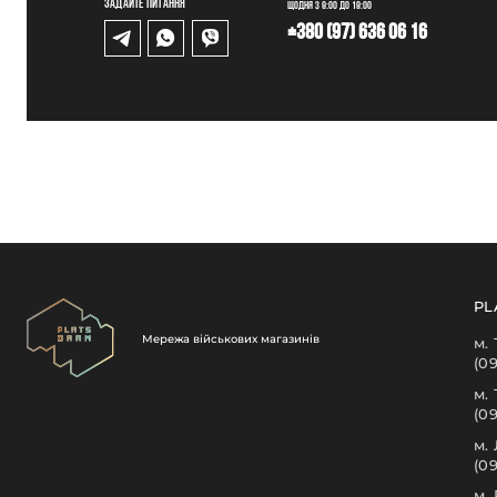
Задайте питання
Щодня з 9:00 до 19:00
+380 (97) 636 06 16
PL
Мережа військових магазинів
м.
(0
м.
(0
м.
(09
м.