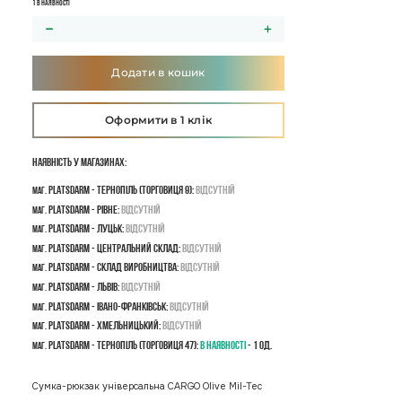
1 в наявності
Додати в кошик
Оформити в 1 клік
Наявність у магазинах:
PLATSDARM - Тернопіль (Торговиця 9):
Відсутній
маг.
PLATSDARM - Рівне:
Відсутній
маг.
PLATSDARM - Луцьк:
Відсутній
маг.
PLATSDARM - Центральний склад:
Відсутній
маг.
PLATSDARM - Склад виробництва:
Відсутній
маг.
PLATSDARM - Львів:
Відсутній
маг.
PLATSDARM - Івано-Франківськ:
Відсутній
маг.
PLATSDARM - Хмельницький:
Відсутній
маг.
PLATSDARM - Тернопіль (Торговиця 47):
В наявності
- 1 од.
маг.
Сумка-рюкзак універсальна CARGO Olive Mil-Tec