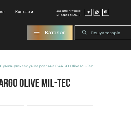
Задайте питання,
лог
Контакти
ми зараз онлайн
Каталог
Сумка-рюкзак універсальна CARGO Olive Mil-Tec
RGO Olive Mil-Tec