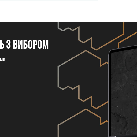
 з вибором
емо