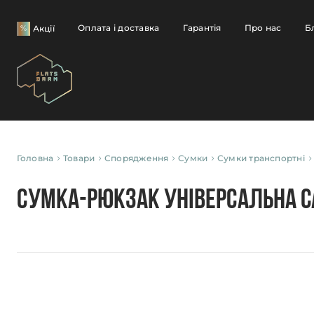
Оплата і доставка
Гарантія
Про нас
Б
Акції
Головна
Товари
Спорядження
Сумки
Сумки транспортні
Сумка-рюкзак універсальна CA