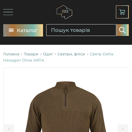
Каталог
Головна
Товари
Одяг
Светри, фліси
Светр Delta
Hexagon Olive ARTA