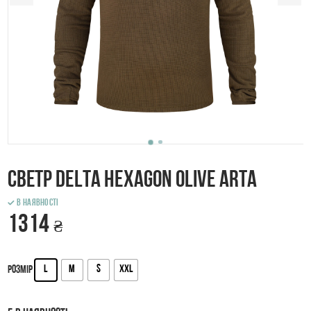
Светр Delta Hexagon Olive ARTA
В наявності
1314
₴
L
M
S
XXL
Розмір