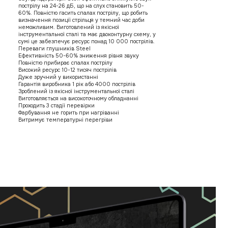
пострілу на 24-26 дБ, що на слух становить 50-
60%. Повністю гасить спалах пострілу, що робить
визначення позиції стрільця у темний час доби
неможливим. Виготовлений із якісної
інструментальної сталі та має двоконтурну схему, у
сумі це забезпечує ресурс понад 10 000 пострілів.
Переваги глушників Steel
Ефективність 50-60% зниження рівня звуку
Повністю прибирає спалах пострілу
Високий ресурс 10-12 тисяч пострілів
Дуже зручний у використанні
Гарантія виробника 1 рік або 4000 пострілів
Зроблений із якісної інструментальної сталі
Виготовляється на високоточному обладнанні
Проходить 3 стадії перевірки
Фарбування не горить при нагріванні
Витримує температурні перегріви