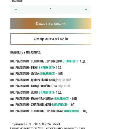
7 в наявності
Додати в кошик
Оформити в 1 клік
Наявність у магазинах:
PLATSDARM - Тернопіль (Торговиця 9):
В наявності
- 1 од.
маг.
PLATSDARM - Рівне:
В наявності
- 1 од.
маг.
PLATSDARM - Луцьк:
В наявності
- 1 од.
маг.
PLATSDARM - Центральний склад:
Відсутній
маг.
PLATSDARM - Склад виробництва:
Відсутній
маг.
PLATSDARM - Львів:
В наявності
- 1 од.
маг.
PLATSDARM - Івано-Франківськ:
В наявності
- 1 од.
маг.
PLATSDARM - Хмельницький:
В наявності
- 1 од.
маг.
PLATSDARM - Тернопіль (Торговиця 47):
В наявності
- 1 од.
маг.
Глушник GEN II.30 5 8 x 24 Steel
Саундмодератори Stell ефективно знижують звук