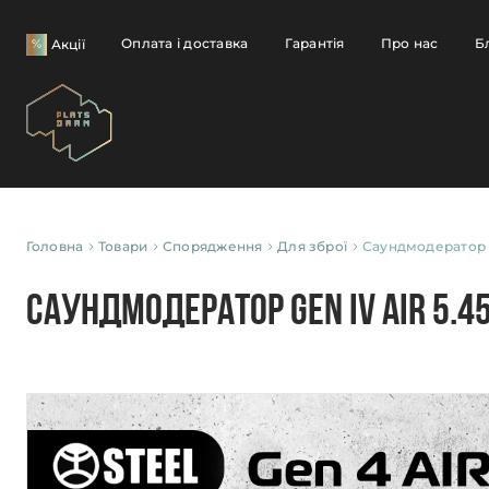
Оплата і доставка
Гарантія
Про нас
Б
Акції
Головна
Товари
Спорядження
Для зброї
Саундмодератор GE
Саундмодератор GEN IV AIR 5.45