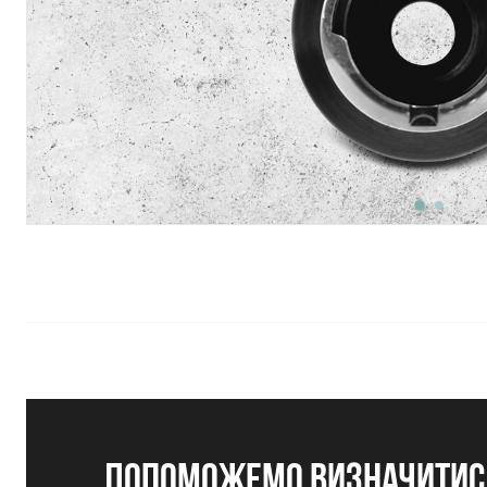
допоможемо визначитись