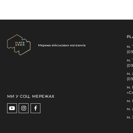
PL
Мережа військових магазинів
м.
(0
м.
(0
м.
(09
м.
«С
МИ У СОЦ. МЕРЕЖАХ
м.
м.
м.