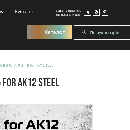
Задайте питання,
лог
Контакти
ми зараз онлайн
Каталог
N IV AIR 5.45 for AK12 Steel
 for AK12 Steel