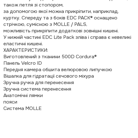
також петля зі стопором,
за допомогою якої можна прикріпити, наприклад,
куртку. Спереду та з боків EDC PACK® оснащено
стрічкою, сумісною з MOLLE / PALS,
можливість прикріпити додаткові зовнішні кишені.
У нижній частині EDC Lite Pack зліва і справа є невеликі
еластичні кишені.
ХАРАКТЕРИСТИКИ:
Виготовлений з тканини 500D Cordura®
Панель Velcro ID
Передня камера обшита велюровою липучкою
Вішалка для гідратації сечового міхура
Зручна ручка для перенесення
Зручна система перенесення
Анатомічні лямки
пояси
Система MOLLE