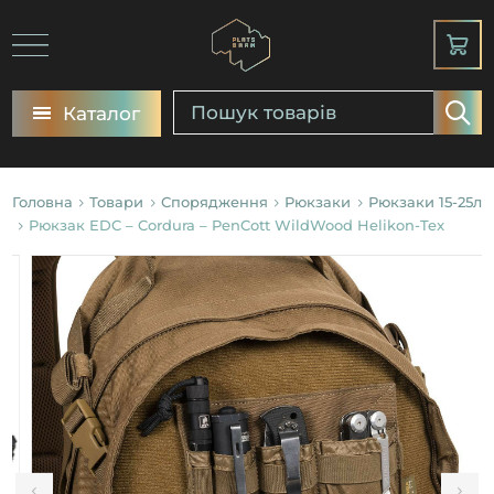
Каталог
Головна
Товари
Спорядження
Рюкзаки
Рюкзаки 15-25л
Рюкзак EDC – Cordura – PenCott WildWood Helikon-Tex