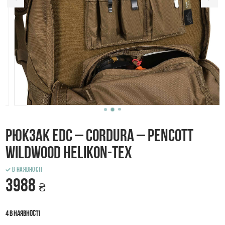
Рюкзак EDC – Cordura – PenCott
WildWood Helikon-Tex
В наявності
3988
₴
4 в наявності