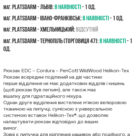
PLATSDARM - Львів:
В наявності
- 1 од.
маг.
PLATSDARM - Івано-Франківськ:
В наявності
- 1 од.
маг.
PLATSDARM - Хмельницький:
Відсутній
маг.
PLATSDARM - Тернопіль (Торговиця 47):
В наявності
- 1
маг.
од.
Рюкзак EDC – Cordura – PenCott WildWood Helikon-Tex
Рюкзак всередині поділений на дві частини:
перше відділення не має додаткових відділів і кишень
(щоб рюкзак був легким), але також має
вішалку для гідратаційного міхура.
Однак друге відділення вистелене м’якою велюровою
тканиною на липучці, сумісною з універсальною
системою вставок Helikon-Tex®, що дозволяє
налаштувати рюкзак відповідно до ваших
вимог.
Зовні є липучка для кріплення нашивок або подібного, а