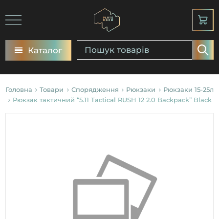
Каталог
Головна
Товари
Спорядження
Рюкзаки
Рюкзаки 15-25л
Рюкзак тактичний “5.11 Tactical RUSH 12 2.0 Backpack” Black