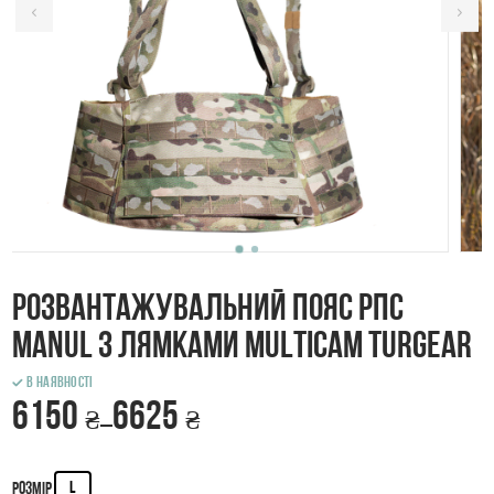
Розвантажувальний пояс РПС
Manul з лямками Multicam TurGear
В наявності
6150
6625
₴
₴
–
L
Розмір