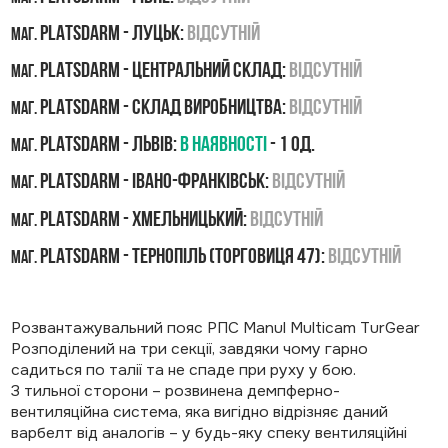
PLATSDARM - Луцьк:
Відсутній
маг.
PLATSDARM - Центральний склад:
Відсутній
маг.
PLATSDARM - Склад виробництва:
Відсутній
маг.
PLATSDARM - Львів:
В наявності
- 1 од.
маг.
PLATSDARM - Івано-Франківськ:
Відсутній
маг.
PLATSDARM - Хмельницький:
Відсутній
маг.
PLATSDARM - Тернопіль (Торговиця 47):
Відсутній
маг.
Розвантажувальний пояс РПС Manul Multicam TurGear
Розподілений на три секції, завдяки чому гарно
садиться по талії та не спаде при руху у бою.
З тильної сторони – розвинена демпферно-
вентиляційна система, яка вигідно відрізняє даний
варбелт від аналогів – у будь-яку спеку вентиляційні