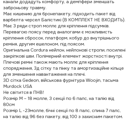
канали додадуть комфорту, а демпфери зменшать
заброньову травму.
Має кишению для бронепакету, підходить пакет від
варбелта черсел Балістикі (В КОМПЛЕКТ НЕ ВХОДИТЬ).
Має 3 ряди строп моллє для кріплення підсумків.
Перевагою поясу перед аналогами є можливисть
кріплення сбросок, платформ, кобур до внутрішнього
реміня, другим ешелоном, під поясом.
Оригінальна Cordura нейлон, нейлонові стропи, посилені
закріпкові шви. Полімерний елемент жорсткості внутрі.
Плечові ремні також мають моллє для кріплення
спорядження, 3д сітку та пінку та амортизаційне кільце
для зменшення навантаження на плечі.
3D сітка Gedeon, військова фурнітура Woojin, тасьма
Murdock USA
Не світится в ПНВ!
Розмір М – 18 молле, 3 секції по 6 палс, на талію від
80см
Розмір L -23молле, бічні секції по 8 палс, спина 7 палс,
на талію від 96 без пакету, від 100 з захисним пакетом.