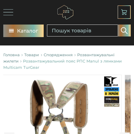
Каталог
Головна
Товари
Спорядження
Розвантажувальні
жилети
Розвантажувальний пояс РПС Manul з лямками
Multicam TurGear