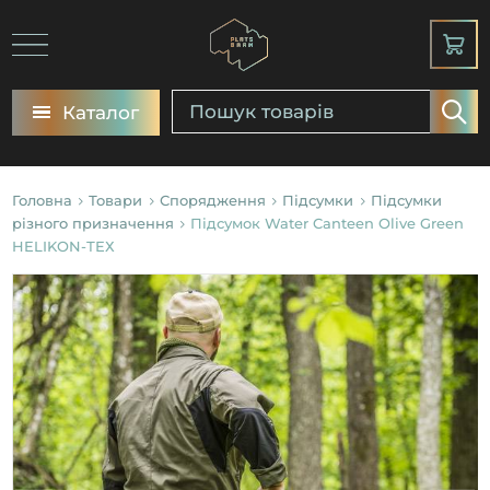
Каталог
Головна
Товари
Спорядження
Підсумки
Підсумки
різного призначення
Підсумок Water Canteen Olive Green
HELIKON-ТЕХ