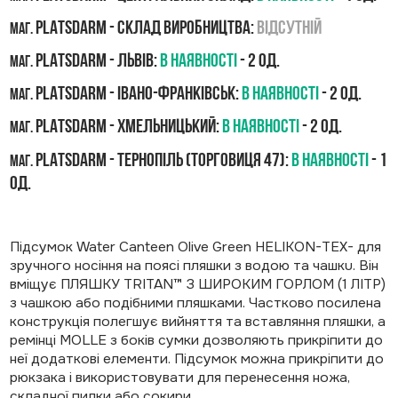
PLATSDARM - Склад виробництва:
Відсутній
маг.
PLATSDARM - Львів:
В наявності
- 2 од.
маг.
PLATSDARM - Івано-Франківськ:
В наявності
- 2 од.
маг.
PLATSDARM - Хмельницький:
В наявності
- 2 од.
маг.
PLATSDARM - Тернопіль (Торговиця 47):
В наявності
- 1
маг.
од.
Підсумок Water Canteen Olive Green HELIKON-ТЕX- для
зручного носіння на поясі пляшки з водою та чашкu. Він
вміщує ПЛЯШКУ TRITAN™ З ШИРОКИМ ГОРЛОМ (1 ЛІТР)
з чашкою або подібними пляшками. Частково посилена
конструкція полегшує вийняття та вставляння пляшки, а
ремінці MOLLE з боків сумки дозволяють прикріпити до
неї додаткові елементи. Підсумок можна прикріпити до
рюкзака і використовувати для перенесення ножа,
складної пилки або сокиpи.