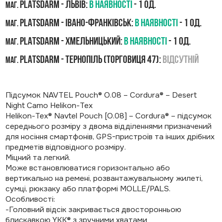
PLATSDARM - Львів:
В наявності
- 1 од.
маг.
PLATSDARM - Івано-Франківськ:
В наявності
- 1 од.
маг.
PLATSDARM - Хмельницький:
В наявності
- 1 од.
маг.
PLATSDARM - Тернопіль (Торговиця 47):
Відсутній
маг.
Підсумок NAVTEL Pouch® O.08 – Cordura® – Desert
Night Camo Helikon-Tex
Helikon-Tex® Navtel Pouch [O.08] – Cordura® – підсумок
середнього розміру з двома відділеннями призначений
для носіння смартфонів, GPS-пристроїв та інших дрібних
предметів відповідного розміру.
Міцний та легкий.
Може встановлюватися горизонтально або
вертикально на ремені, розвантажувальному жилеті,
сумці, рюкзаку або платформі MOLLE/PALS.
Особливості:
-Головний відсік закривається двосторонньою
блискавкою YKK® з зручними хватами