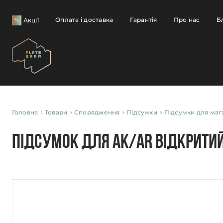
Оплата і доставка
Гарантія
Про нас
Б
Акції
Головна
Товари
Спорядження
Підсумки
Підсумки для маг
Підсумок для AK/AR відкрити