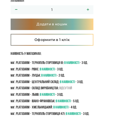
26 в наявності
Додати в кошик
Оформити в 1 клік
Наявність у магазинах:
PLATSDARM - Тернопіль (Торговиця 9):
В наявності
- 3 од.
маг.
PLATSDARM - Рівне:
В наявності
- 3 од.
маг.
PLATSDARM - Луцьк:
В наявності
- 2 од.
маг.
PLATSDARM - Центральний склад:
В наявності
- 3 од.
маг.
PLATSDARM - Склад виробництва:
Відсутній
маг.
PLATSDARM - Львів:
В наявності
- 3 од.
маг.
PLATSDARM - Івано-Франківськ:
В наявності
- 5 од.
маг.
PLATSDARM - Хмельницький:
В наявності
- 4 од.
маг.
PLATSDARM - Тернопіль (Торговиця 47):
В наявності
- 3 од.
маг.