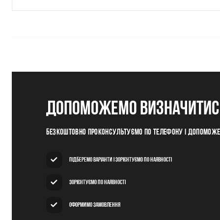
допоможемо визначитись
Безкоштовно проконсультуємо по телефону і допомож
Підберемо варіанти і зорієнтуємо по наявності
Зорієнтуємо по наявності
Оформимо замовлення