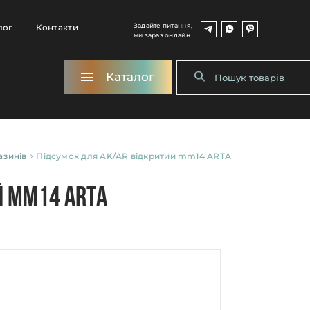
Задайте питання,
лог
Контакти
ми зараз онлайн
Каталог
азинів
Підсумок для AK/AR відкритий mm14 ARTA
й mm14 ARTA