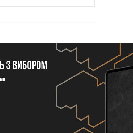
 з вибором
емо