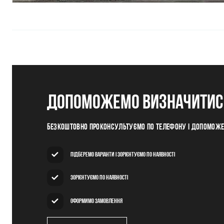
допоможемо визначитись
Безкоштовно проконсультуємо по телефону і допомож
Підберемо варіанти і зорієнтуємо по наявності
Зорієнтуємо по наявності
Оформимо замовлення