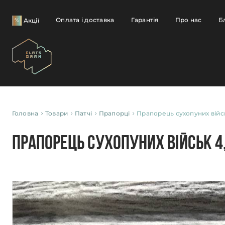
Оплата і доставка
Гарантія
Про нас
Б
Акції
Головна
Товари
Патчі
Прапорці
Прапорець сухопуних війсь
Прапорець сухопуних військ 4