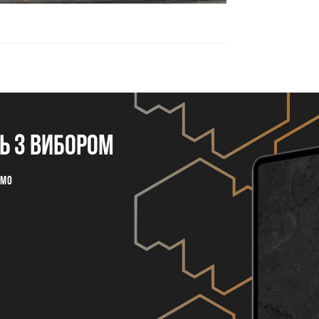
 з вибором
емо