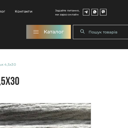
Задайте питання,
лог
Контакти
ми зараз онлайн
Каталог
к 4,5х30
,5х30