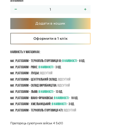
46 в наявності
Додати в кошик
Оформити в 1 клік
Наявність у магазинах:
PLATSDARM - Тернопіль (Торговиця 9):
В наявності
- 8 од.
маг.
PLATSDARM - Рівне:
В наявності
- 3 од.
маг.
PLATSDARM - Луцьк:
Відсутній
маг.
PLATSDARM - Центральний склад:
Відсутній
маг.
PLATSDARM - Склад виробництва:
Відсутній
маг.
PLATSDARM - Львів:
В наявності
- 13 од.
маг.
PLATSDARM - Івано-Франківськ:
В наявності
- 19 од.
маг.
PLATSDARM - Хмельницький:
В наявності
- 3 од.
маг.
PLATSDARM - Тернопіль (Торговиця 47):
Відсутній
маг.
Прапорець сухопуних військ 4 5х30