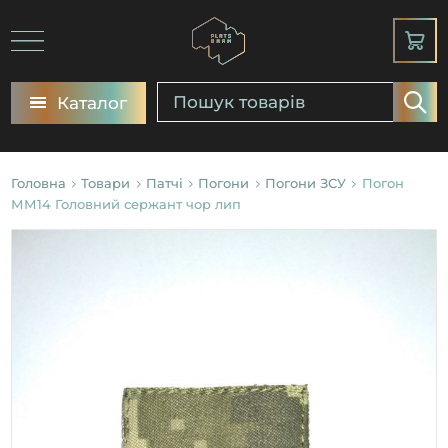
Каталог
Головна
Товари
Патчі
Погони
Погони ЗСУ
Погон
ММ14 Головний сержант чор лип