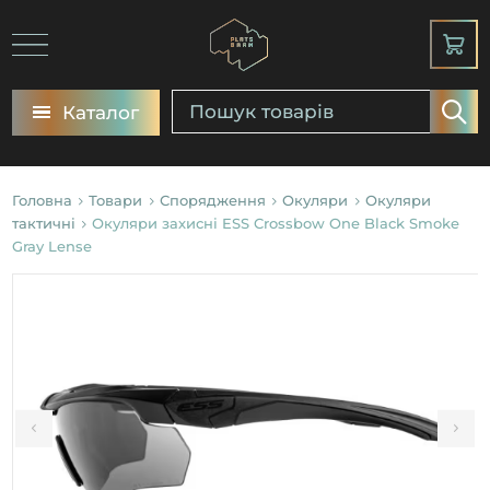
Каталог
Головна
Товари
Спорядження
Окуляри
Окуляри
тактичні
Окуляри захисні ESS Crossbow One Black Smoke
Gray Lense