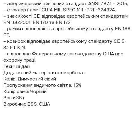
– американський цивільний стандарт ANSI Z87.1 – 2015,
– стандарт армії США MIL SPEC MIL-PRF-32432A,
– знак якості CE, відповідає європейським стандартам
EN 166:2001, EN 170 та EN 172,
– рамки відповідають європейському стандарту EN 166
FT,
– козирок відповідає європейському стандарту CE 5-
3.1 FT K N,
– відповідає Федеральному законодавству США про
охорону праці.
Технічні дані
Додатковий матеріал: полікарбонат
Колір: Димчастий сірий
Пропускання видимого світла: 15%
Колір рами: Чорний
Вага: 36 г
Виробник: ESS, США