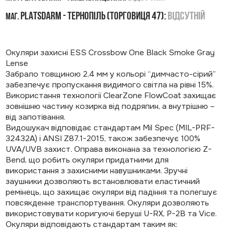
PLATSDARM - Тернопіль (Торговиця 47):
Відсутній
маг.
Окуляри захисні ESS Crossbow One Black Smoke Gray
Lense
Забрало товщиною 2,4 мм у кольорі “димчасто-сірий”
забезпечує пропускання видимого світла на рівні 15%.
Використання технології ClearZone FlowCoat захищає
зовнішню частину козирка від подряпин, а внутрішню –
від запотівання.
Видошукач відповідає стандартам Mil Spec (MIL-PRF-
32432A) і ANSI Z87.1-2015, також забезпечує 100%
UVA/UVB захист. Оправа виконана за технологією Z-
Bend, що робить окуляри придатними для
використання з захисними навушниками. Зручні
заушники дозволяють встановлювати еластичний
ремінець, що захищає окуляри від падіння та полегшує
повсякденне транспортування. Окуляри дозволяють
використовувати коригуючі беруші U-RX, P-2B та Vice.
Окуляри відповідають стандартам таким як: