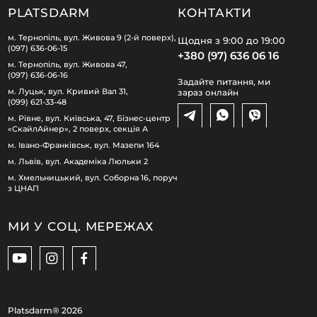
PLATSDARM
КОНТАКТИ
м. Тернопіль, вул. Живова 9 (2-й поверх),
Щодня з 9:00 до 19:00
(097) 636-06-15
+380 (97) 636 06 16
м. Тернопіль, вул. Живова 47,
(097) 636-06-16
Задайте питання, ми
м. Луцьк, вул. Кривий Вал 31,
зараз онлайн
(099) 621-33-48
м. Рівне, вул. Київська, 47, Бізнес-центр
«СкайлАйнер», 2 поверх, секція А
м. Івано-Франківськ, вул. Мазепи 164
м. Львів, вул. Академіка Люльки 2
м. Хмельницький, вул. Соборна 16, поруч
з ЦНАП
МИ У СОЦ. МЕРЕЖАХ
Platsdarm®
2026