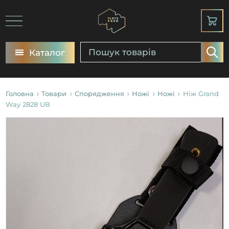
Каталог
Головна
Товари
Спорядження
Ножі
Ножі
Ніж Grand
Way 2828 UB