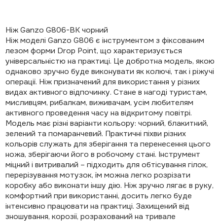
Ніж Ganzo G806-BK чорний
Ніж моделі Ganzo G806 є інструментом з фіксованим
лезом форми Drop Point, що характеризується
універсальністю на практиці. Це добротна модель, якою
однаково зручно буде виконувати як колючі, так і ріжучі
операції. Ніж призначений для використання у різних
видах активного відпочинку. Стане в нагоді туристам,
мисливцям, рибалкам, виживачам, усім любителям
активного проведення часу на відкритому повітрі.
Модель має різні варіанти кольору: чорний, блакитний,
зелений та помаранчевий. Практичні піхви різних
кольорів служать для зберігання та перенесення цього
ножа, зберігаючи його в робочому стані. Інструмент
міцний і витривалий – підходить для обтісування гілок,
перерізування мотузок, їм можна легко розрізати
коробку або виконати іншу дію. Ніж зручно лягає в руку,
комфортний при використанні, досить легко буде
інтенсивно працювати на практиці. Захищений від
зношування, корозії, розрахований на тривале