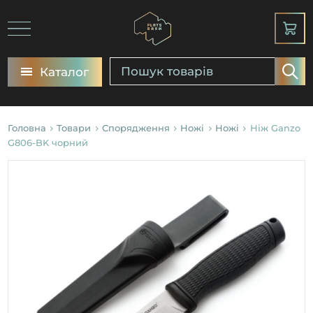
Каталог
Головна
Товари
Спорядження
Ножі
Ножі
Ніж Ganzo
G806-BK чорний