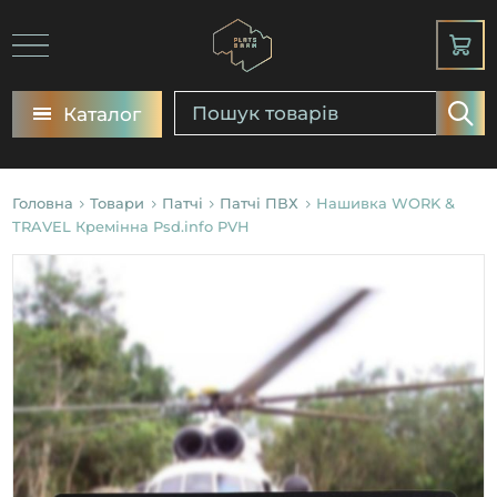
Каталог
Головна
Товари
Патчі
Патчі ПВХ
Нашивка WORK &
TRAVEL Кремінна Psd.info PVH