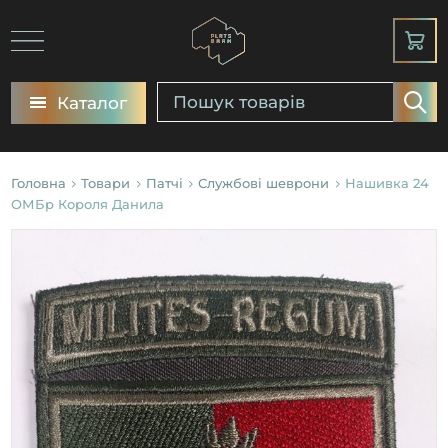
Каталог
Головна
Товари
Патчі
Службові шеврони
Нашивка 24
ОМБр Короля Данила