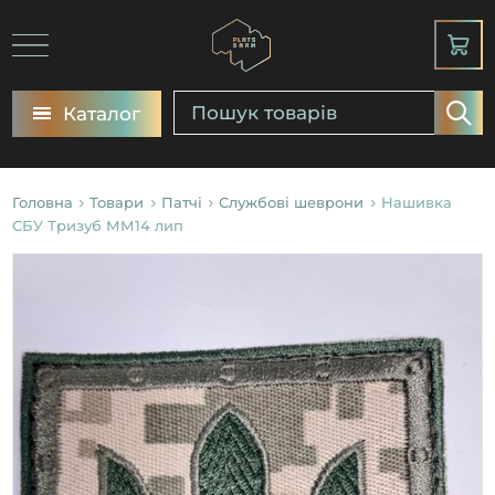
Каталог
Головна
Товари
Патчі
Службові шеврони
Нашивка
СБУ Тризуб ММ14 лип