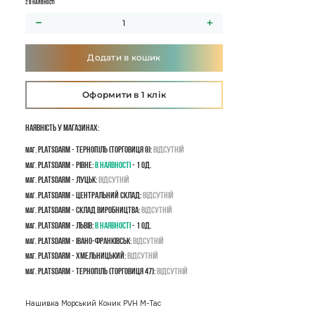
2 в наявності
Додати в кошик
Оформити в 1 клік
Наявність у магазинах:
PLATSDARM - Тернопіль (Торговиця 9):
Відсутній
маг.
PLATSDARM - Рівне:
В наявності
- 1 од.
маг.
PLATSDARM - Луцьк:
Відсутній
маг.
PLATSDARM - Центральний склад:
Відсутній
маг.
PLATSDARM - Склад виробництва:
Відсутній
маг.
PLATSDARM - Львів:
В наявності
- 1 од.
маг.
PLATSDARM - Івано-Франківськ:
Відсутній
маг.
PLATSDARM - Хмельницький:
Відсутній
маг.
PLATSDARM - Тернопіль (Торговиця 47):
Відсутній
маг.
Нашивка Морський Коник PVH M-Tac