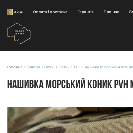
Оплата і доставка
Гарантія
Про нас
Б
Акції
Головна
Товари
Патчі
Патчі ПВХ
Нашивка Морський Коник
Нашивка Морський Коник PVH 