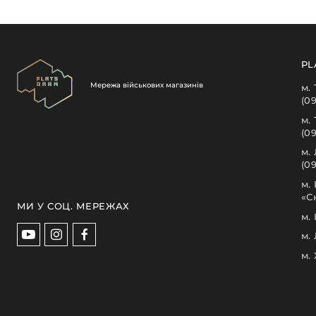
PL
Мережа військових магазинів
м.
(0
м.
(0
м.
(09
м.
«С
МИ У СОЦ. МЕРЕЖАХ
м.
м.
м.