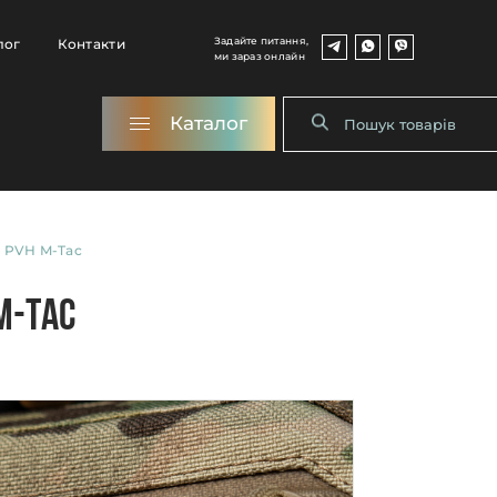
Задайте питання,
лог
Контакти
ми зараз онлайн
Каталог
 PVH M-Tac
M-Tac