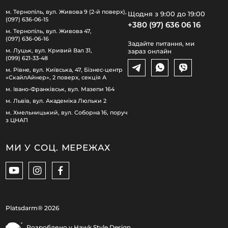
м. Тернопіль, вул. Живова 9 (2-й поверх),
Щодня з 9:00 до 19:00
(097) 636-06-15
+380 (97) 636 06 16
м. Тернопіль, вул. Живова 47,
(097) 636-06-16
Задайте питання, ми
м. Луцьк, вул. Кривий Вал 31,
зараз онлайн
(099) 621-33-48
м. Рівне, вул. Київська, 47, Бізнес-центр
«СкайлАйнер», 2 поверх, секція А
м. Івано-Франківськ, вул. Мазепи 164
м. Львів, вул. Академіка Люльки 2
м. Хмельницький, вул. Соборна 16, поруч
з ЦНАП
МИ У СОЦ. МЕРЕЖАХ
Platsdarm®
2026
Розроблено у
Hawk Style Design