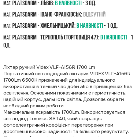
PLATSDARM - Львів:
В наявності
- 3 од.
маг.
PLATSDARM - Івано-Франківськ:
Відсутній
маг.
PLATSDARM - Хмельницький:
В наявності
- 1 од.
маг.
PLATSDARM - Тернопіль (Торговиця 47):
В наявності
- 1
маг.
од.
Ліхтар ручний Videx VLF-A156R 1700 Lm
Портативний світлодіодний ліхтарик VIDEX VLF-A156R
1700Lm 6500K призначений для індивідуального
використання в темний час доби або в приміщеннях без
освітлення. Основними показниками є герметичність,
надійний корпус, дальність світла. Дозволяє обрати
необхідний режим роботи.
Максимальна яскравість 1700Lm. Використовується
світлодіод Luminus SST40, який покращує
фотоелектричний коефіцієнт перетворення при
досягненні високої надійності та більшого результату.