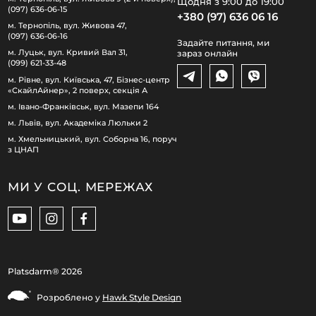
Щодня з 9:00 до 19:00
(097) 636-06-15
+380 (97) 636 06 16
м. Тернопіль, вул. Живова 47,
(097) 636-06-16
Задайте питання, ми
м. Луцьк, вул. Кривий Вал 31,
зараз онлайн
(099) 621-33-48
м. Рівне, вул. Київська, 47, Бізнес-центр
«СкайлАйнер», 2 поверх, секція А
м. Івано-Франківськ, вул. Мазепи 164
м. Львів, вул. Академіка Люльки 2
м. Хмельницький, вул. Соборна 16, поруч
з ЦНАП
МИ У СОЦ. МЕРЕЖАХ
Platsdarm®
2026
Розроблено у
Hawk Style Design