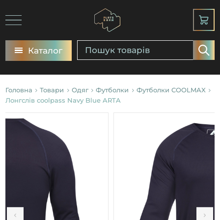
Каталог
Головна
Товари
Одяг
Футболки
Футболки COOLMAX
Лонгслів coolpass Navy Blue ARTA