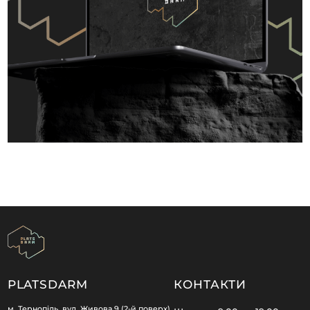
PLATSDARM
КОНТАКТИ
м. Тернопіль, вул. Живова 9 (2-й поверх),