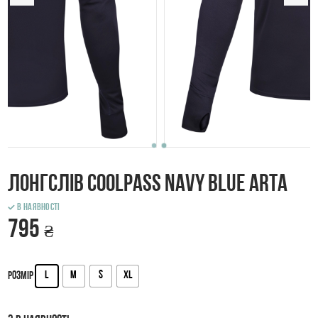
Лонгслів coolpass Navy Blue ARTA
В наявності
795
₴
L
M
S
XL
Розмір