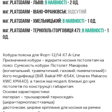
PLATSDARM - Львів:
В наявності
- 2 од.
маг.
PLATSDARM - Івано-Франківськ:
Відсутній
маг.
PLATSDARM - Хмельницький:
В наявності
- 1 од.
маг.
PLATSDARM - Тернопіль (Торговиця 47):
В наявності
- 1
маг.
од.
Кобура поясна для Форт-12/14 К7 A-Line
Призначення кобури – відкрите носіння пістолетам на
поясі. Сумісність кобури: Пістолет Макарова
(вогнепальний, травматичний, газовий, пневматичний) і
його модифікації (ВІЙ, Baikal МР-654К, Umarex Makarov,
KWC KM44D), а також інші моделі, близькі до цих
пістолетів по конструкції і габаритам.
Основні характеристики:
матеріал – трьошаровий терноседвіч
(шкіра+термопласт+замша)
двоточкове, шкіряне кріплення для носіння на ремені