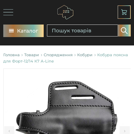
Каталог
Головна
Товари
Спорядження
Кобури
Кобура поясна
для Форт-12/14 К7 A-Line