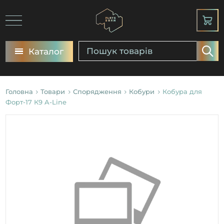
Каталог
Головна
Товари
Спорядження
Кобури
Кобура для
Форт-17 К9 A-Line