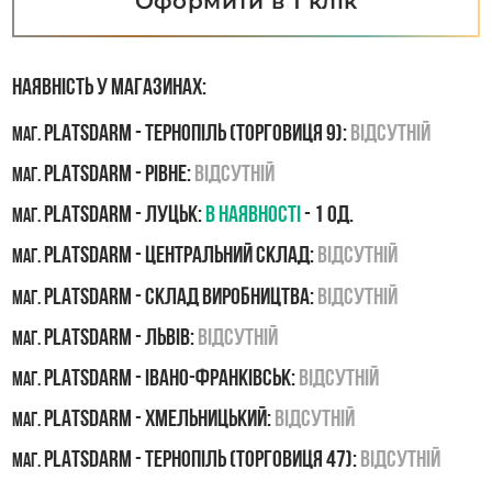
Оформити в 1 клік
Наявність у магазинах:
PLATSDARM - Тернопіль (Торговиця 9):
Відсутній
маг.
PLATSDARM - Рівне:
Відсутній
маг.
PLATSDARM - Луцьк:
В наявності
- 1 од.
маг.
PLATSDARM - Центральний склад:
Відсутній
маг.
PLATSDARM - Склад виробництва:
Відсутній
маг.
PLATSDARM - Львів:
Відсутній
маг.
PLATSDARM - Івано-Франківськ:
Відсутній
маг.
PLATSDARM - Хмельницький:
Відсутній
маг.
PLATSDARM - Тернопіль (Торговиця 47):
Відсутній
маг.