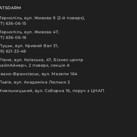
ATSDARM
 Тернопіль, вул. Живова 9 (2-й поверх),
97) 636-06-15
 Тернопіль, вул. Живова 47,
97) 636-06-16
 Луцьк, вул. Кривий Вал 31,
9) 621-33-48
 Рівне, вул. Київська, 47, Бізнес-центр
кайлАйнер», 2 поверх, секція А
 Івано-Франківськ, вул. Мазепи 164
 Львів, вул. Академіка Люльки 2
 Хмельницький, вул. Соборна 16, поруч з ЦНАП