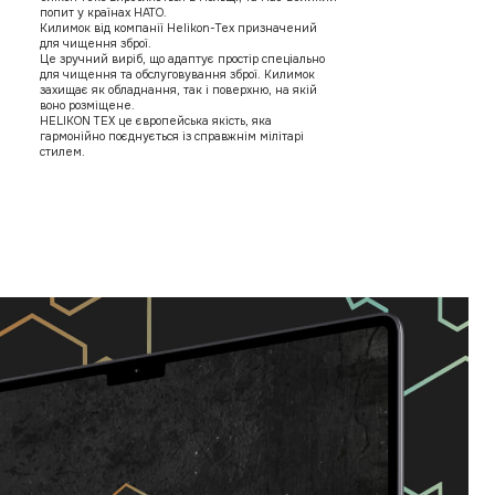
попит у країнах НАТО.
Килимок від компанії Helikon-Tex призначений
для чищення зброї.
Це зручний виріб, що адаптує простір спеціально
для чищення та обслуговування зброї. Килимок
захищає як обладнання, так і поверхню, на якій
воно розміщене.
HELIKON TEX це європейська якість, яка
гармонійно поєднується із справжнім мілітарі
стилем.