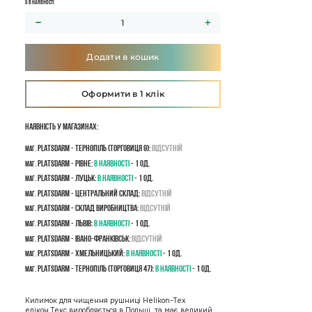
5 в наявності
Додати в кошик
Оформити в 1 клік
Наявність у магазинах:
PLATSDARM - Тернопіль (Торговиця 9):
Відсутній
маг.
PLATSDARM - Рівне:
В наявності
- 1 од.
маг.
PLATSDARM - Луцьк:
В наявності
- 1 од.
маг.
PLATSDARM - Центральний склад:
Відсутній
маг.
PLATSDARM - Склад виробництва:
Відсутній
маг.
PLATSDARM - Львів:
В наявності
- 1 од.
маг.
PLATSDARM - Івано-Франківськ:
Відсутній
маг.
PLATSDARM - Хмельницький:
В наявності
- 1 од.
маг.
PLATSDARM - Тернопіль (Торговиця 47):
В наявності
- 1 од.
маг.
Килимок для чищення рушниці Helikon-Tex
елікон Текс виробляється в Польщі, та має великий