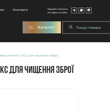
Задайте питання,
лог
Контакти
ми зараз онлайн
Каталог
 кресленням CKC для чищення зброї
KC для чищення зброї