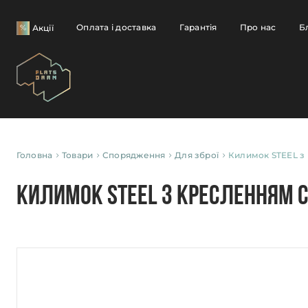
Оплата і доставка
Гарантія
Про нас
Б
Акції
Головна
Товари
Спорядження
Для зброї
Килимок STEEL з
Килимок STEEL з кресленням C