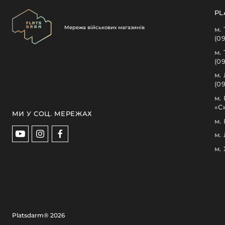
PL
Мережа військових магазинів
м.
(0
м.
(0
м.
(09
м.
«С
МИ У СОЦ. МЕРЕЖАХ
м.
м.
м.
Platsdarm®
2026