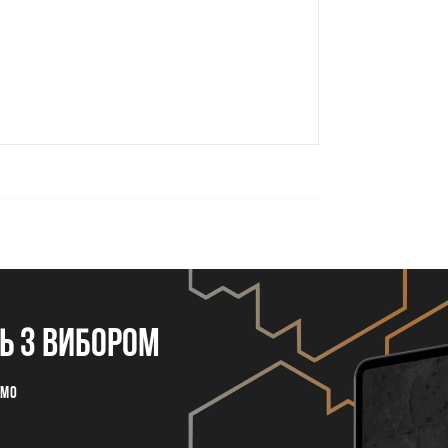
 з вибором
емо