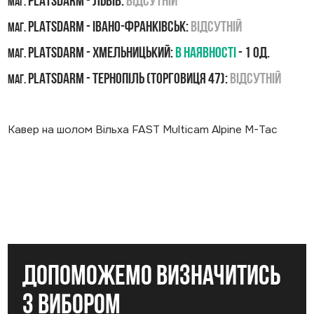
PLATSDARM - Львів:
Відсутній
маг.
PLATSDARM - Івано-Франківськ:
Відсутній
маг.
PLATSDARM - Хмельницький:
В наявності
- 1 од.
маг.
PLATSDARM - Тернопіль (Торговиця 47):
Відсутній
маг.
Кавер на шолом Вільха FAST Multicam Alpine M-Tac
допоможемо визначитись
з вибором