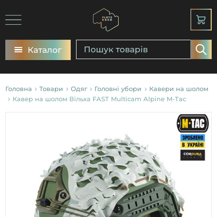
Каталог
Головна
Товари
Одяг
Головні убори
Кавери на шолом
Кавер на шолом Вільха FAST Multicam Alpine M-Tac