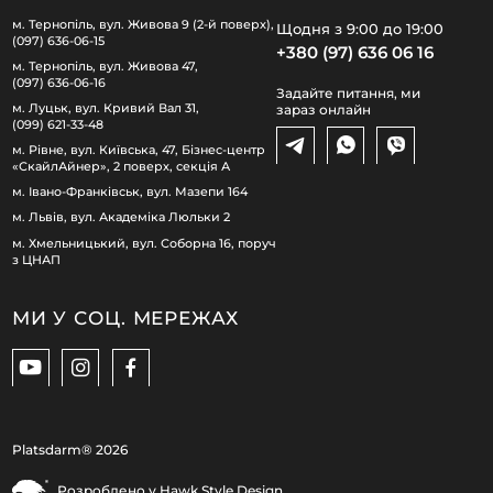
м. Тернопіль, вул. Живова 9 (2-й поверх),
Щодня з 9:00 до 19:00
(097) 636-06-15
+380 (97) 636 06 16
м. Тернопіль, вул. Живова 47,
(097) 636-06-16
Задайте питання, ми
м. Луцьк, вул. Кривий Вал 31,
зараз онлайн
(099) 621-33-48
м. Рівне, вул. Київська, 47, Бізнес-центр
«СкайлАйнер», 2 поверх, секція А
м. Івано-Франківськ, вул. Мазепи 164
м. Львів, вул. Академіка Люльки 2
м. Хмельницький, вул. Соборна 16, поруч
з ЦНАП
МИ У СОЦ. МЕРЕЖАХ
Platsdarm®
2026
Розроблено у
Hawk Style Design