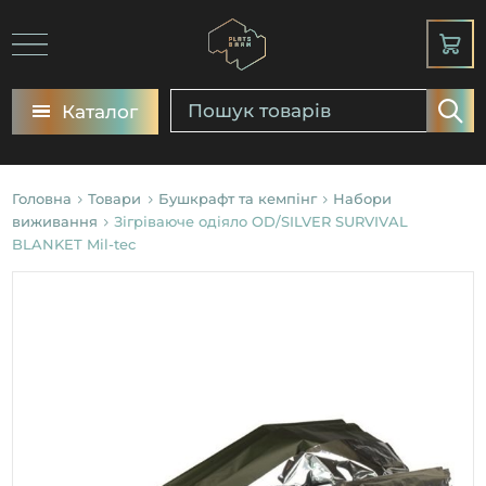
Каталог
Головна
Товари
Бушкрафт та кемпінг
Набори
виживання
Зігріваюче одіяло OD/SILVER SURVIVAL
BLANKET Mil-tec