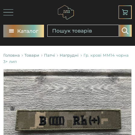
Каталог
Головна
Товари
Патчі
Нагрудні
Гр. крові ММ14 чорна
3+ лип