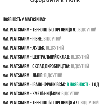
Оформити в 1 клік
Наявність у магазинах:
PLATSDARM - Тернопіль (Торговиця 9):
Відсутній
маг.
PLATSDARM - Рівне:
Відсутній
маг.
PLATSDARM - Луцьк:
Відсутній
маг.
PLATSDARM - Центральний склад:
Відсутній
маг.
PLATSDARM - Склад виробництва:
Відсутній
маг.
PLATSDARM - Львів:
Відсутній
маг.
PLATSDARM - Івано-Франківськ:
В наявності
- 1 од.
маг.
PLATSDARM - Хмельницький:
Відсутній
маг.
PLATSDARM - Тернопіль (Торговиця 47):
Відсутній
маг.