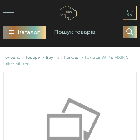
Каталог
Головна
Товари
Взуття
Гамаші
Гамаші WIRE FIXING
Olive Mil-tec