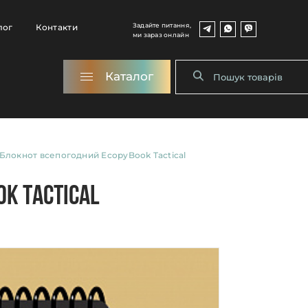
Задайте питання,
лог
Контакти
ми зараз онлайн
Каталог
Блокнот всепогодний EcopyBook Tactical
k Tactical