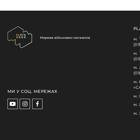
PL
Мережа військових магазинів
м.
(0
м.
(0
м.
(09
м.
«С
МИ У СОЦ. МЕРЕЖАХ
м.
м.
м.