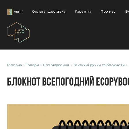
Оплата і доставка
Гарантія
Про нас
Б
Акції
Головна
Товари
Спорядження
Тактичні ручки та блокноти
Блокнот всепогодний EcopyBoo