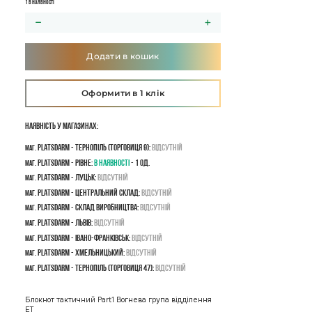
1 в наявності
Додати в кошик
Оформити в 1 клік
Наявність у магазинах:
PLATSDARM - Тернопіль (Торговиця 9):
Відсутній
маг.
PLATSDARM - Рівне:
В наявності
- 1 од.
маг.
PLATSDARM - Луцьк:
Відсутній
маг.
PLATSDARM - Центральний склад:
Відсутній
маг.
PLATSDARM - Склад виробництва:
Відсутній
маг.
PLATSDARM - Львів:
Відсутній
маг.
PLATSDARM - Івано-Франківськ:
Відсутній
маг.
PLATSDARM - Хмельницький:
Відсутній
маг.
PLATSDARM - Тернопіль (Торговиця 47):
Відсутній
маг.
Блокнот тактичний Part1 Вогнева група відділення
ET