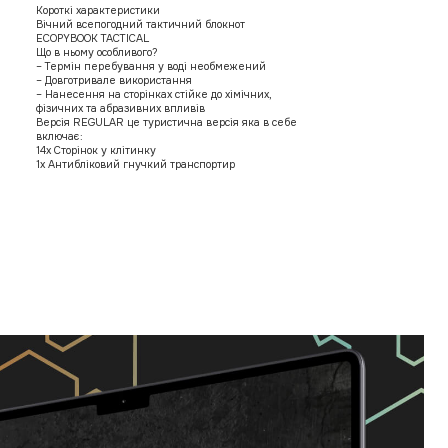
Короткі характеристики
Вічний всепогодний тактичний блокнот
ECOPYBOOK TACTICAL
Що в ньому особливого?
– Термін перебування у воді необмежений
– Довготривале використання
– Нанесення на сторінках стійке до хімічних,
фізичних та абразивних впливів
Версія REGULAR це туристична версія яка в себе
включає:
14х Сторінок у клітинку
1х Антибліковий гнучкий транспортир