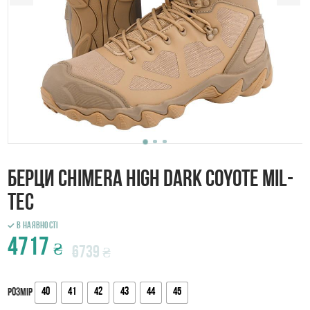
Берци CHIMERA HIGH DARK COYOTE Mil-
Tec
В наявності
4717
₴
6739
₴
40
41
42
43
44
45
Розмір