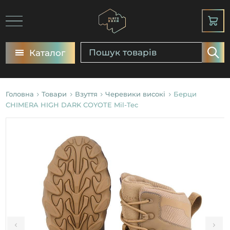
Каталог
Головна
Товари
Взуття
Черевики високі
Берци
CHIMERA HIGH DARK COYOTE Mil-Tec