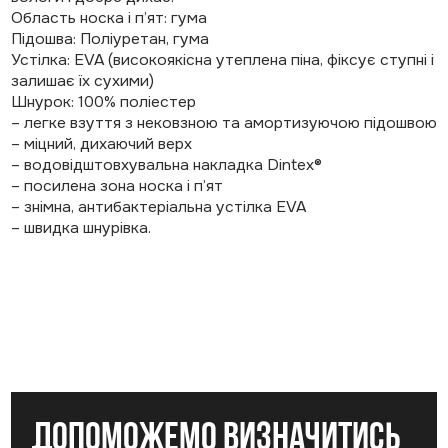
Область носка і п’ят: гума
Підошва: Поліуретан, гума
Устілка: EVA (високоякісна утеплена піна, фіксує ступні і
залишає їх сухими)
Шнурок: 100% поліестер
– легке взуття з нековзною та амортизуючою підошвою
– міцний, дихаючий верх
– водовідштовхувальна накладка Dintex®
– посилена зона носка і п’ят
– знімна, антибактеріальна устілка EVA
– швидка шнурівка.
допоможемо визначитись