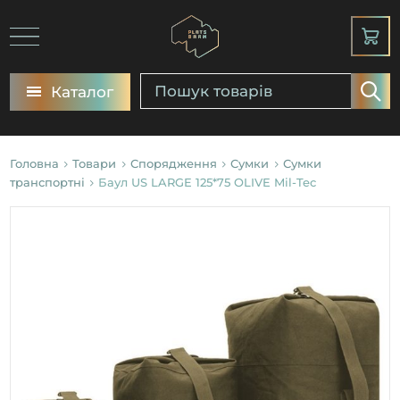
Каталог
Головна
Товари
Спорядження
Сумки
Сумки
транспортні
Баул US LARGE 125*75 OLIVE Mil-Tec