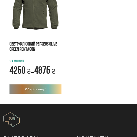
Светр флісовий PERSEUS Olive
Green Pentagon
В наявності
4250
4875
₴
₴
–
Оберіть опції