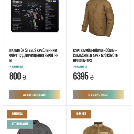
Килимок STEEL з кресленням
Куртка WOLFHOUND Hoodie –
ФОРТ 17 для чищення зброї (ч/
Climashield Apex 67g Coyote
б)
Helikon-Tex
В наявності
В наявності
800
6395
₴
₴
Додати в кошик
Оберіть опції
Новинка
Новинка
Хіт продажів