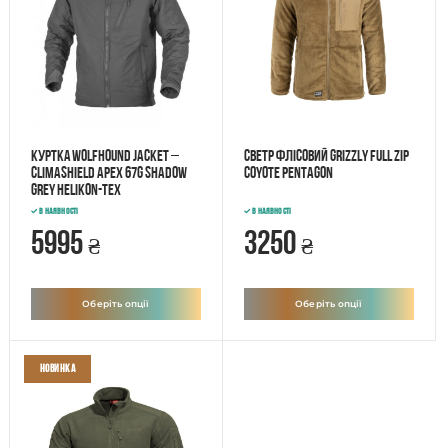
Куртка WOLFHOUND Jacket –
Светр флісовий GRIZZLY full zip
Climashield Apex 67g Shadow
Coyote Pentagon
Grey Helikon-Tex
В наявності
В наявності
5995
3250
₴
₴
Оберіть опції
Оберіть опції
Новинка