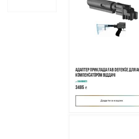
Адаптер приклада FAB Defense для А
компенсатором віддачі
В наявності
3485
₴
Додати в кошик