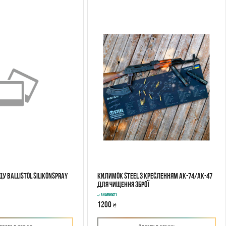
ду Ballistol Silikonspray
Килимок STEEL з кресленням AK-74/AK-47
для чищення зброї
В наявності
1200
₴