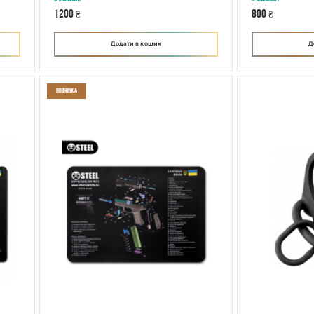
В наявності
В наявності
1200
800
₴
₴
Додати в кошик
Д
Новинка