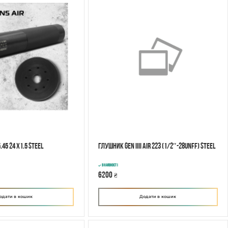
.45 24 x1.5 Steel
Глушник GEN IIII AIR 223 (1/2″-28UNFF) Steel
В наявності
6200
₴
одати в кошик
Додати в кошик