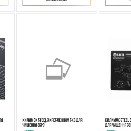
Додати в кошик
Д
ля
Килимок STEEL з кресленням CKC для
Килимок STEEL з
чищення зброї
для чищення зб