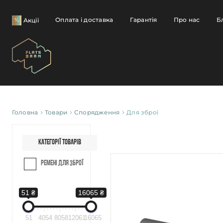
Оплата і доставка
Гарантія
Про нас
Б
Акції
Головна
Товари
Спорядження
Для зброї
Категорії товарів
Ремені для зброї
51 ₴
16065 ₴
51
4054
8058
12061
16065