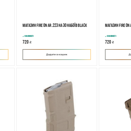
Магазин Fire On АR .223 на 30 набоїв Black
Магазин Fire On 
В наявності
В наявності
720
720
₴
₴
Додати в кошик
Д