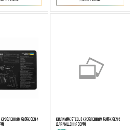
одати в кошик
Додати в кошик
 кресленням GLOCK GEN 4
Килимок STEEL з кресленням GLOCK GEN 5
рої
для чищення зброї