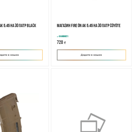
АК 5.45 на 30 патр Black
Магазин Fire On АК 5.45 на 30 патр Coyote
В наявності
720
₴
одати в кошик
Додати в кошик