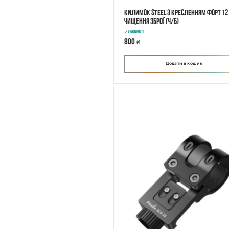
Килимок STEEL з кресленням ФОРТ 12
чищення зброї (ч/б)
В наявності
800
₴
Додати в кошик