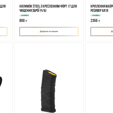
 для
Килимок STEEL з кресленням ФОРТ 17 для
Кріплення Magpu
чищення зброї (ч/б)
ресивер AR15
В наявності
В наявності
800
2355
₴
₴
Додати в кошик
Д