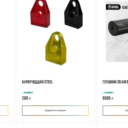
Буфер віддачі Steel
Глушник G5 AIR 5
В наявності
В наявності
200
5500
₴
₴
Додати в кошик
Д