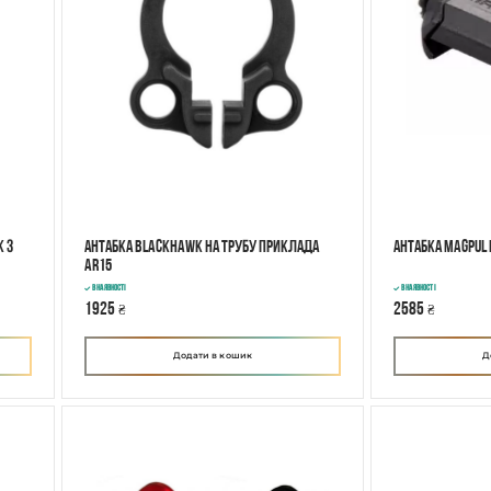
К з
Антабка BLACKHAWK на трубу приклада
Антабка Magpul 
AR15
В наявності
В наявності
1925
2585
₴
₴
Додати в кошик
Д