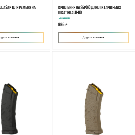
l ASAP для ременя на
Кріплення на зброю для ліхтарів Fenix
Пікатіні ALG-00
В наявності
995
₴
одати в кошик
Додати в кошик