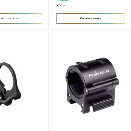
В наявності
800
₴
одати в кошик
Додати в кошик