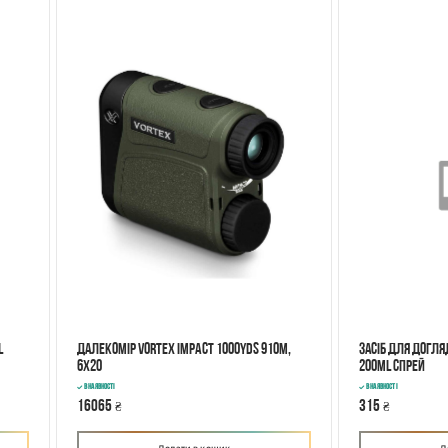
l
Далекомір Vortex Impact 1000yds 910м,
Засіб для догля
6х20
200ml спрей
В наявності
В наявності
16065
315
₴
₴