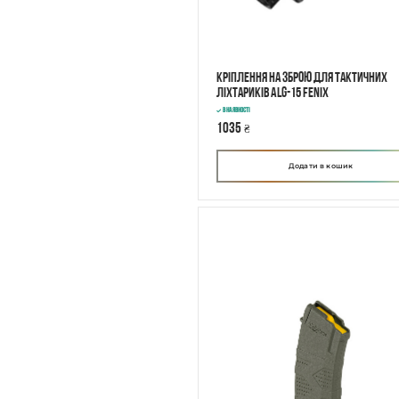
Кріплення на зброю для тактичних
ліхтариків ALG-15 Fenix
В наявності
1035
₴
Додати в кошик