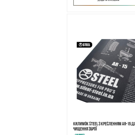
Додати в кошик
Килимок STEEL з кресленням AR-15 д
чищення зброї