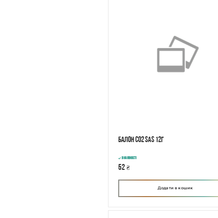
Балон CO2 SAS 12г
В наявності
52
₴
Додати в кошик