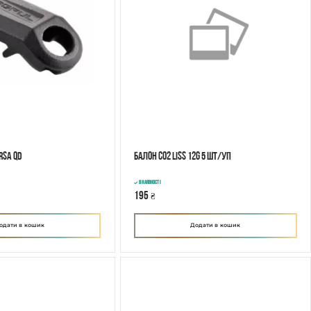
RSA QD
Балон CO2 Liss 12g 5 шт/уп
В наявності
195
₴
одати в кошик
Додати в кошик