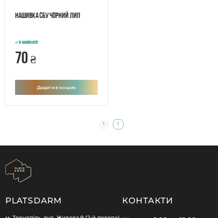
Нашивка СБУ чорний лип
В наявності
70
₴
Додати в кошик
1
2
PLATSDARM
КОНТАКТИ
м. Тернопіль, вул. Живова 9 (2-й поверх),