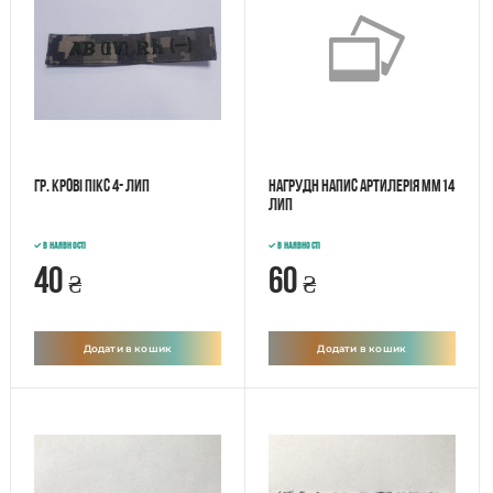
Гр. крові пікс 4- лип
Нагрудн напис Артилерія ММ14
лип
В наявності
В наявності
40
60
₴
₴
Додати в кошик
Додати в кошик