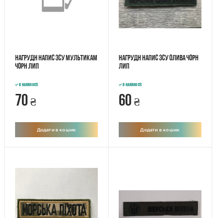
Нагрудн напис ЗСУ Мультикам
Нагрудн напис ЗСУ олива чорн
чорн лип
лип
В наявності
В наявності
70
60
₴
₴
Додати в кошик
Додати в кошик