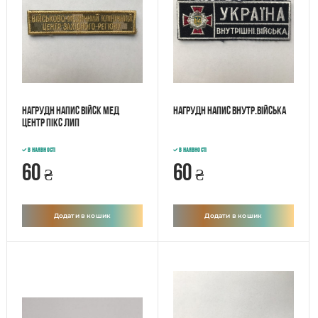
Нагрудн напис Війск мед
Нагрудн напис Внутр.війська
Центр пікс лип
В наявності
В наявності
60
60
₴
₴
Додати в кошик
Додати в кошик