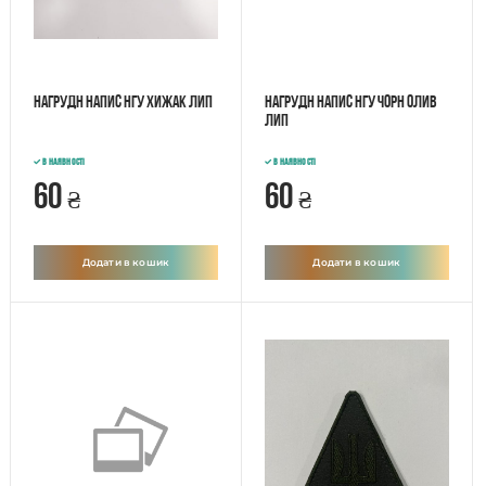
Нагрудн напис НГУ Хижак лип
Нагрудн напис НГУ чорн олив
лип
В наявності
В наявності
60
60
₴
₴
Додати в кошик
Додати в кошик