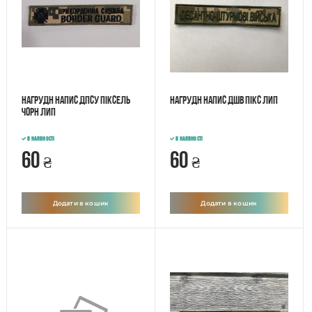
Нагрудн напис ДПСУ піксель
Нагрудн напис ДШВ пікс лип
чорн лип
В наявності
В наявності
60
60
₴
₴
Додати в кошик
Додати в кошик