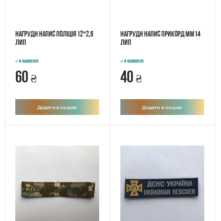
Нагрудн напис Поліція 12*2,5
Нагрудн напис Прикорд ММ14
лип
лип
В наявності
В наявності
60
40
₴
₴
Додати в кошик
Додати в кошик