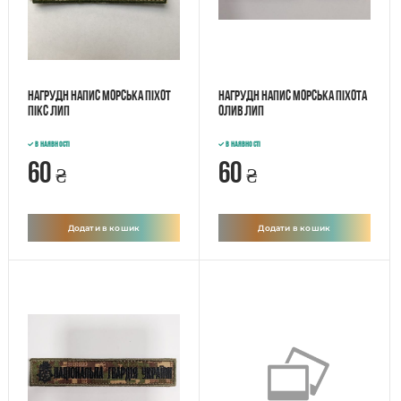
Нагрудн напис Морська піхот
Нагрудн напис Морська піхота
пікс лип
олив лип
В наявності
В наявності
60
60
₴
₴
Додати в кошик
Додати в кошик