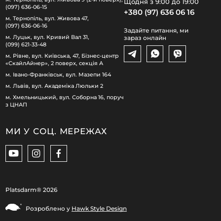
Щодня з 9:00 до 19:00
(097) 636-06-15
+380 (97) 636 06 16
м. Тернопіль, вул. Живова 47,
(097) 636-06-16
Задайте питання, ми
м. Луцьк, вул. Кривий Вал 31,
зараз онлайн
(099) 621-33-48
м. Рівне, вул. Київська, 47, Бізнес-центр
«СкайлАйнер», 2 поверх, секція А
м. Івано-Франківськ, вул. Мазепи 164
м. Львів, вул. Академіка Люльки 2
м. Хмельницький, вул. Соборна 16, поруч
з ЦНАП
МИ У СОЦ. МЕРЕЖАХ
Platsdarm®
2026
Розроблено у
Hawk Style Design