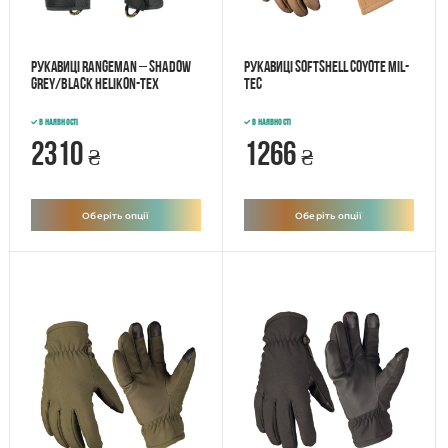
Рукавиці Rangeman – Shadow
Рукавиці SOFTSHELL Coyote MIL-
Grey/Black Helikon-Tex
TEC
В наявності
В наявності
2310
1266
₴
₴
Оберіть опції
Оберіть опції