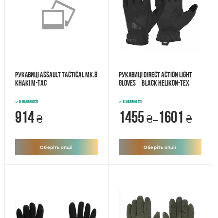
Рукавиці ASSAULT TACTICAL MK.8
Рукавиці Direct Action LIGHT
KHAKI M-Tac
Gloves – Black Helikon-Tex
В наявності
В наявності
914
1455
1601
₴
₴
₴
–
Оберіть опції
Оберіть опції