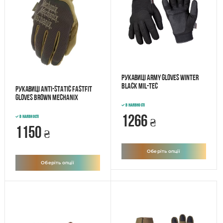
Рукавиці ARMY GLOVES WINTER
BLACK Mil-Tec
Рукавиці Anti-Static FastFit
Gloves Brown Mechanix
В наявності
1266
В наявності
₴
1150
₴
Оберіть опції
Оберіть опції