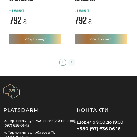
В наявності
В наявності
792
792
₴
₴
Оберіть опції
Оберіть опції
1
2
PLATSDARM
КОНТАКТИ
м. Тернопіль, вул. Живова 9 (2-й поверх),
Щодня з 9:00 до 19:00
(097) 636-06-15
+380 (97) 636 06 16
м. Тернопіль, вул. Живова 47,