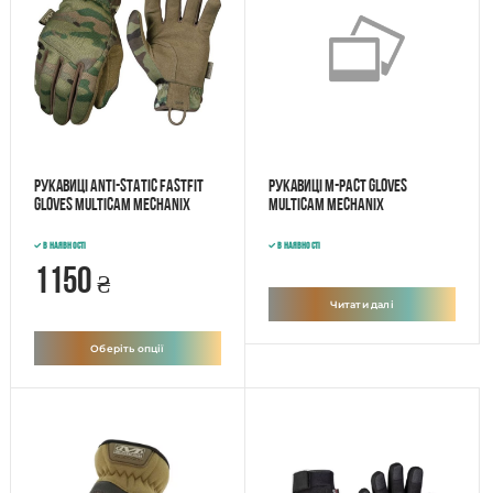
Рукавиці Anti-Static FastFit
Рукавиці M-PACT GLOVES
Gloves Multicam Mechanix
MULTICAM Mechanix
В наявності
В наявності
1150
₴
Читати далі
Оберіть опції