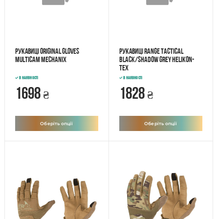
Рукавиці Original Gloves
Рукавиці Range Tactical
Multicam Mechanix
Black/Shadow Grey Helikon-
Tex
В наявності
В наявності
1698
1828
₴
₴
Оберіть опції
Оберіть опції