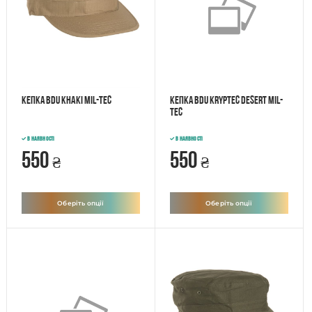
Кепка BDU Khaki Mil-tec
Кепка BDU Kryptec Desert Mil-
tec
В наявності
В наявності
550
550
₴
₴
Оберіть опції
Оберіть опції