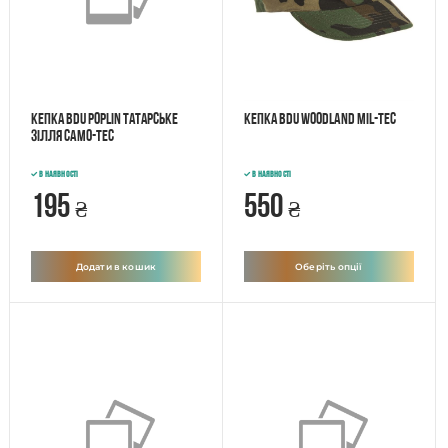
Кепка BDU Poplin Татарське
Кепка BDU Woodland Mil-tec
зілля Camo-tec
В наявності
В наявності
195
550
₴
₴
Додати в кошик
Оберіть опції