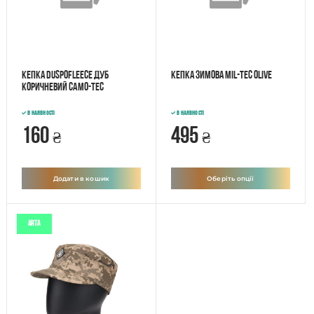
Кепка DuspoFleece Дуб
Кепка зимова Mil-tec olive
коричневий Camo-tec
В наявності
В наявності
160
495
₴
₴
Додати в кошик
Оберіть опції
ARTA