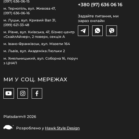
(097) 636-06-15
+380 (97) 636 06 16
м. Тернопіль, вул. Живова 47,
(097) 636-06-16
Задайте питання, ми
м. Луцьк, вул. Кривий Вал 31,
зараз онлайн
(099) 621-33-48
м. Рівне, вул. Київська, 47, Бізнес-центр
«СкайлАйнер», 2 поверх, секція А
м. Івано-Франківськ, вул. Мазепи 164
м. Львів, вул. Академіка Люльки 2
м. Хмельницький, вул. Соборна 16, поруч
з ЦНАП
МИ У СОЦ. МЕРЕЖАХ
Platsdarm®
2026
Розроблено у
Hawk Style Design