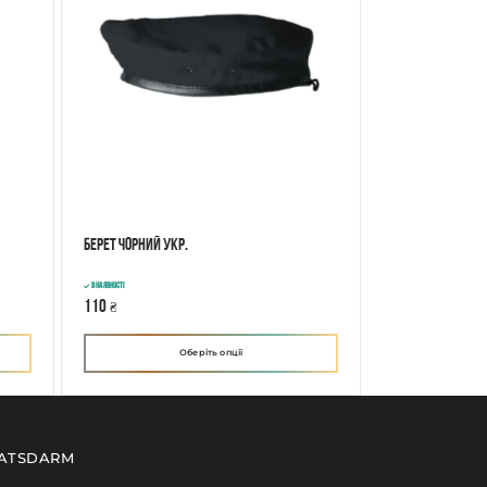
Берет Чорний Укр.
В наявності
110
₴
Оберіть опції
ATSDARM