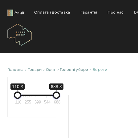
Оплата і доставка
Гарантія
Про нас
Б
Акції
Головна
Товари
Одяг
Головні убори
Берети
110 ₴
688 ₴
110
255
399
544
688