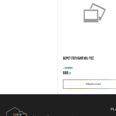
Берет голубий Mil-Tec
В наявності
688
₴
Оберіть опції
PL