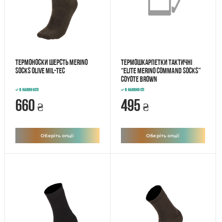
Термоноски шерсть MERINO
Термошкарпетки тактичні
SOCKS OLIVE MIL-TEC
“Elite Merino Command Socks”
Coyote Brown
В наявності
В наявності
660
495
₴
₴
Оберіть опції
Оберіть опції