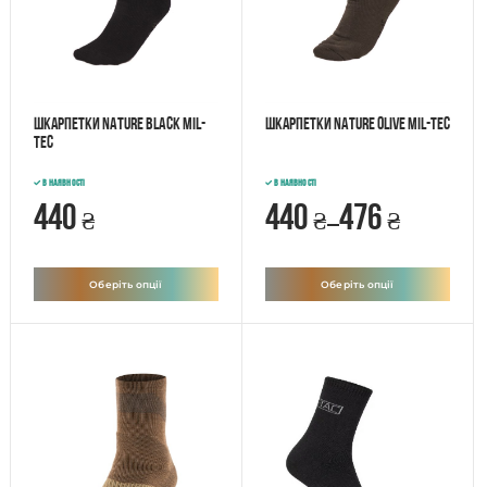
Шкарпетки NATURE Black Mil-
Шкарпетки NATURE Olive Mil-Tec
Tec
В наявності
В наявності
440
440
476
₴
₴
₴
–
Оберіть опції
Оберіть опції