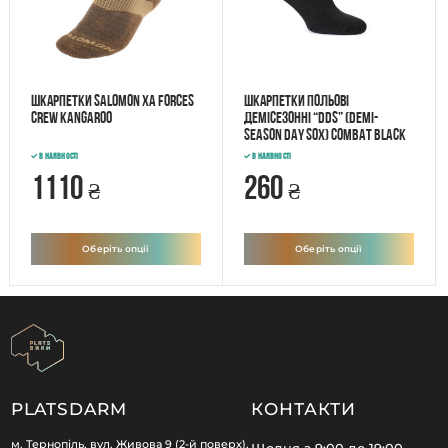
Шкарпетки SALOMON XA Forces
Шкарпетки польові
Crew Kangaroo
демісезонні “DDS” (Demi-
season Day Sox) Combat Black
В наявності
В наявності
1110
260
₴
₴
Оберіть опції
Оберіть опції
PLATSDARM
КОНТАКТИ
м. Тернопіль, вул. Живова 9 (2-й поверх),