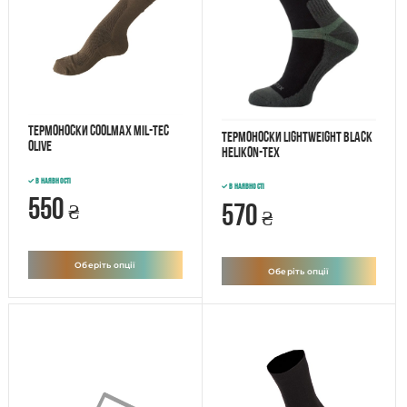
Термоноски Coolmax Mil-Tec
Термоноски LIGHTWEIGHT Black
olive
Helikon-Tex
В наявності
В наявності
550
570
₴
₴
Оберіть опції
Оберіть опції