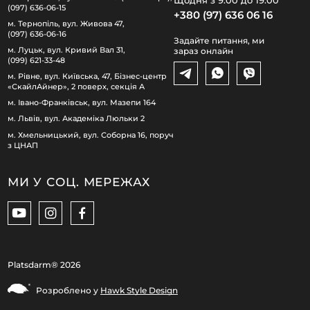
Щодня з 9:00 до 19:00
(097) 636-06-15
+380 (97) 636 06 16
м. Тернопіль, вул. Живова 47,
(097) 636-06-16
Задайте питання, ми
м. Луцьк, вул. Кривий Вал 31,
зараз онлайн
(099) 621-33-48
м. Рівне, вул. Київська, 47, Бізнес-центр
«СкайлАйнер», 2 поверх, секція А
м. Івано-Франківськ, вул. Мазепи 164
м. Львів, вул. Академіка Люльки 2
м. Хмельницький, вул. Соборна 16, поруч
з ЦНАП
МИ У СОЦ. МЕРЕЖАХ
Platsdarm®
2026
Розроблено у
Hawk Style Design