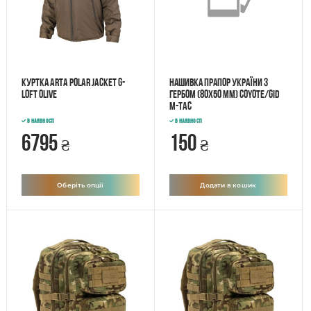
Куртка ARTA Polar Jacket G-
Нашивка прапор України з
Loft Olive
гербом (80х50 мм) Coyote/GID
M-tac
В наявності
В наявності
6795
150
₴
₴
Оберіть опції
Додати в кошик