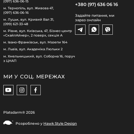
(097) 636-06-15
+380 (97) 636 06 16
м. Тернопіль, вул. Живова 47,
(097) 636-06-16
Задайте питання, ми
м. Луцьк, вул. Кривий Вал 31,
зараз онлайн
(099) 621-33-48
м. Рівне, вул. Київська, 47, Бізнес-центр
«СкайлАйнер», 2 поверх, секція А
м. Івано-Франківськ, вул. Мазепи 164
м. Львів, вул. Академіка Люльки 2
м. Хмельницький, вул. Соборна 16, поруч
з ЦНАП
МИ У СОЦ. МЕРЕЖАХ
Platsdarm®
2026
Розроблено у
Hawk Style Design