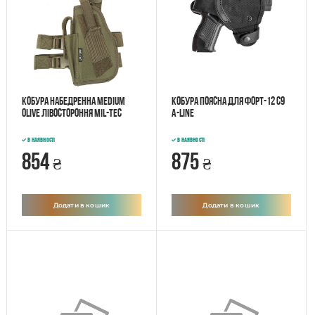
Кобура набедренна medium
Кобура поясна для Форт-12 С9
Olive лівостороння Mil-Tec
A-Line
В наявності
В наявності
854
875
₴
₴
Додати в кошик
Додати в кошик