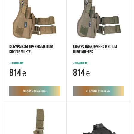
Кобура набедренна medium
Кобура набедренна medium
Coyote Mil-Tec
OLIVE Mil-Tec
В наявності
В наявності
814
814
₴
₴
Додати в кошик
Додати в кошик