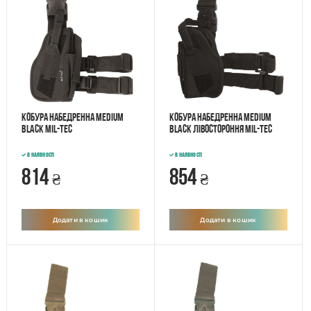
Кобура набедренна medium
Кобура набедренна medium
BLACK Mil-Tec
BLACK лівостороння Mil-Tec
В наявності
В наявності
814
854
₴
₴
Додати в кошик
Додати в кошик