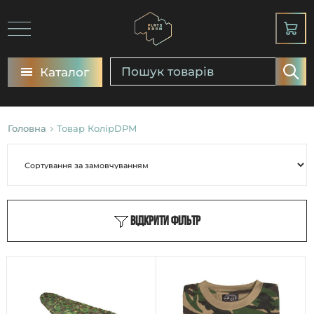
Каталог
Головна
Товар КолірDPM
Відкрити фільтр