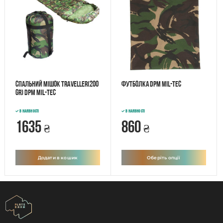
Спальний мішок TRAVELLER(200
Футболка DPM Mil-Tec
GR) DPM Mil-Tec
В наявності
В наявності
1635
860
₴
₴
Додати в кошик
Оберіть опції